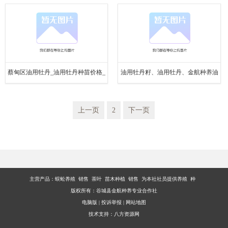
区油用牡丹
蔡甸区油用牡丹_油用牡丹种苗价格_
油用牡丹籽、油用牡丹、金航种养油
金航种养 优质商家
用牡丹
上一页
2
下一页
主营产品：
蜈蚣养殖 销售 茶叶 苗木种植 销售 为本社社员提供养殖 种
版权所有：谷城县金航种养专业合作社
电脑版
|
投诉举报
|
网站地图
技术支持：
八方资源网