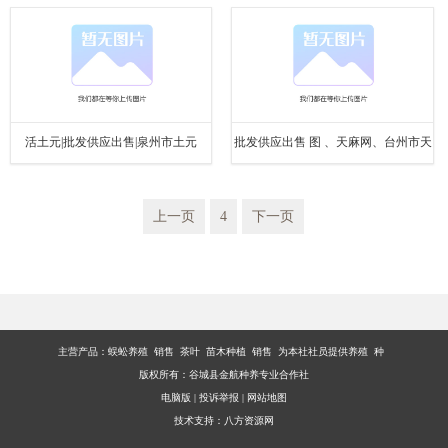
优质商家
活土元|批发供应出售|泉州市土元
批发供应出售 图 、天麻网、台州市天
麻
上一页
4
下一页
主营产品：
蜈蚣养殖 销售 茶叶 苗木种植 销售 为本社社员提供养殖 种
版权所有：谷城县金航种养专业合作社
电脑版
|
投诉举报
|
网站地图
技术支持：
八方资源网